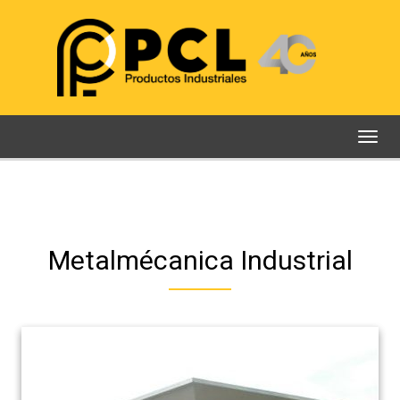
Togg
navig
Metalmécanica Industrial